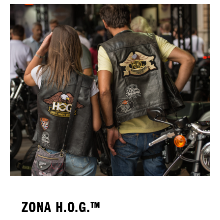
ZONA H.O.G.™